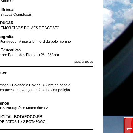
- Série C
 Brincar
 Sílabas Complexas
EDUCAR
EMORATIVAS DO MÊS DE AGOSTO
ografia
Português - A maçã foi mordida pelo menino
 Educativas
obre Partes das Plantas (2º e 3º Ano)
Mostrar todos
ube
tafogo-PB vence o Caxias-RS fora de casa e
chances de avançar de fase na competição
amos
ES Português e Matemática 2
IGITAL BOTAFOGO-PB
DE PATOS 1 x 2 BOTAFOGO