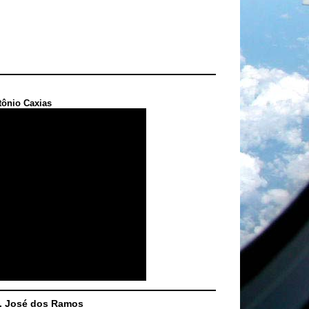
tônio Caxias
S. José dos Ramos