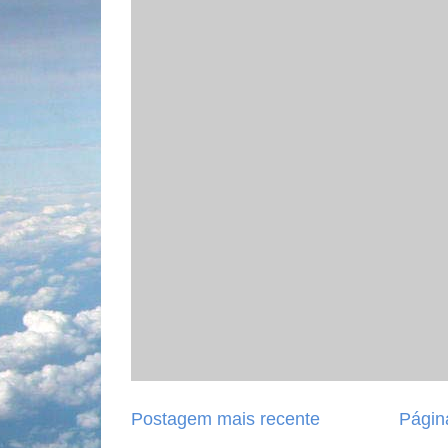
Postagem mais recente
Página