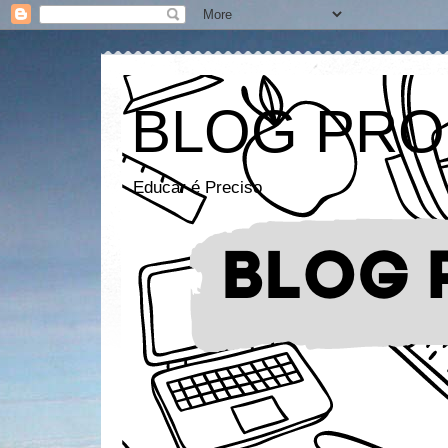
BLOG PRO
Educar é Preciso