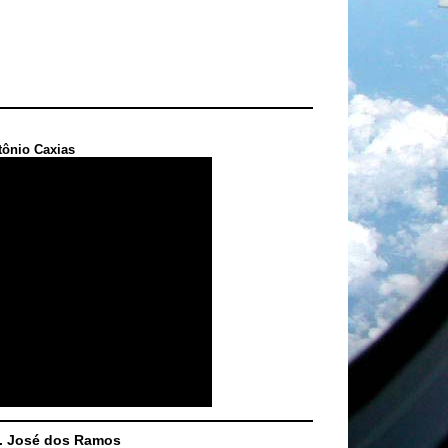
tônio Caxias
S. José dos Ramos