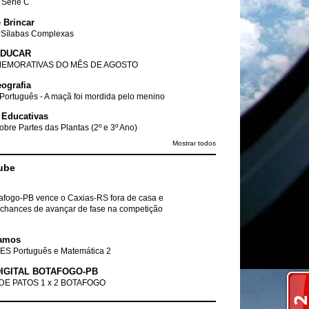
- Série C
 Brincar
 Sílabas Complexas
EDUCAR
EMORATIVAS DO MÊS DE AGOSTO
ografia
Português - A maçã foi mordida pelo menino
 Educativas
obre Partes das Plantas (2º e 3º Ano)
Mostrar todos
ube
tafogo-PB vence o Caxias-RS fora de casa e
chances de avançar de fase na competição
amos
ES Português e Matemática 2
IGITAL BOTAFOGO-PB
DE PATOS 1 x 2 BOTAFOGO