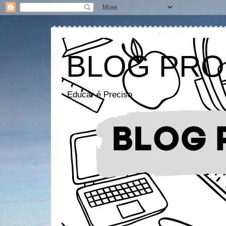
BLOG PRO
Educar é Preciso