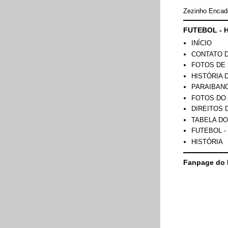
Zezinho Encad
FUTEBOL - H
INÍCIO
CONTATO 
FOTOS DE 
HISTÓRIA 
PARAIBAN
FOTOS DO
DIREITOS 
TABELA DO
FUTEBOL -
HISTÓRIA
Fanpage do 