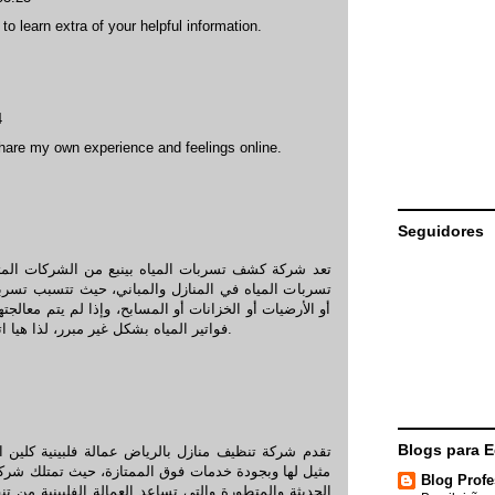
o learn extra of your helpful information.
4
 share my own experience and feelings online.
Seguidores
تعد
شركة كشف تسربات المياه بينبع
من الشركات المت
تسربات المياه في المنازل والمباني، حيث تتسبب تسرب
أو الأرضيات أو الخزانات أو المسابح، وإذا لم يتم معالج
فواتير المياه بشكل غير مبرر، لذا هيا اتصل على شركة تسليك المملكة بأسعار تنافسية.
Blogs para 
تقدم
شركة تنظيف منازل بالرياض عمالة فلبينية
كلين ال
مثيل لها وبجودة خدمات فوق الممتازة، حيث تمتلك شركة
Blog Profe
الحديثة والمتطورة والتي تساعد العمالة الفلبينية من