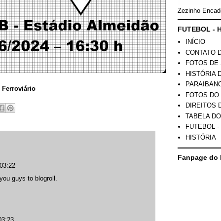
Zezinho Encad
FUTEBOL - H
INÍCIO
CONTATO 
FOTOS DE 
HISTÓRIA 
PARAIBAN
roviário
FOTOS DO
DIREITOS 
TABELA DO
FUTEBOL -
HISTÓRIA
Fanpage do 
03:22
ou guys to blogroll.
03:23