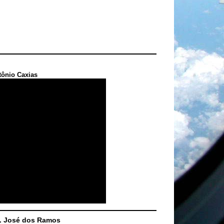
tônio Caxias
S. José dos Ramos