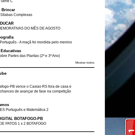
- Série C
 Brincar
 Sílabas Complexas
EDUCAR
EMORATIVAS DO MÊS DE AGOSTO
ografia
Português - A maçã foi mordida pelo menino
 Educativas
obre Partes das Plantas (2º e 3º Ano)
Mostrar todos
ube
tafogo-PB vence o Caxias-RS fora de casa e
chances de avançar de fase na competição
amos
ES Português e Matemática 2
IGITAL BOTAFOGO-PB
DE PATOS 1 x 2 BOTAFOGO