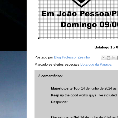
Botafogo 1 x 0 Fer
Postado por
Blog Professor Zezinho
Marcadores:efeitos especiais
Botafogo da Paraiba
8 comentários:
Majortotosite Top
14 de junho de 2024 às 
Keep up the good works guys I’ve included y
Responder
Oncasinosite Net
14 de junho de 2024 às 