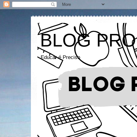
BLOG PRO
Educar é Preciso