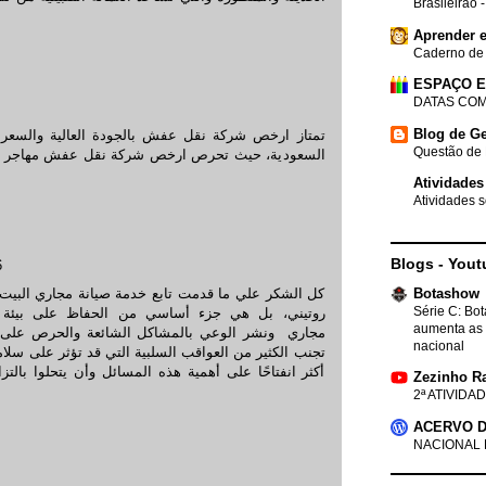
Brasileirão 
Aprender e
Caderno de
ESPAÇO 
DATAS COM
Blog de Ge
تمتاز
ارخص شركة نقل عفش
بالجودة العالية والس
Questão de 
السعودية، حيث تحرص ارخص شركة نقل عفش مهاجر على
Atividades
Atividades s
Blogs - Yout
6
Botashow
كل الشكر علي ما قدمت تابع خدمة صيانة مجاري البيت
Série C: Bo
روتيني، بل هي جزء أساسي من الحفاظ على بيئة 
aumenta as 
مجاري
ونشر الوعي بالمشاكل الشائعة والحرص على القي
nacional
تجنب الكثير من العواقب السلبية التي قد تؤثر على سلا
أكثر انفتاحًا على أهمية هذه المسائل وأن يتحلوا بال
Zezinho R
2ª ATIVIDAD
ACERVO D
NACIONAL 