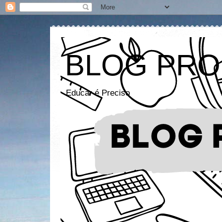
BLOG PRO
Educar é Preciso