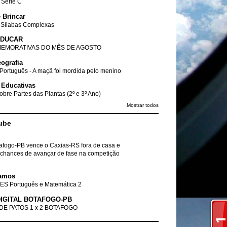
- Série C
 Brincar
 Sílabas Complexas
EDUCAR
EMORATIVAS DO MÊS DE AGOSTO
ografia
Português - A maçã foi mordida pelo menino
 Educativas
obre Partes das Plantas (2º e 3º Ano)
Mostrar todos
ube
tafogo-PB vence o Caxias-RS fora de casa e
chances de avançar de fase na competição
amos
ES Português e Matemática 2
IGITAL BOTAFOGO-PB
DE PATOS 1 x 2 BOTAFOGO