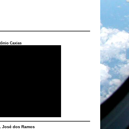
tônio Caxias
S. José dos Ramos