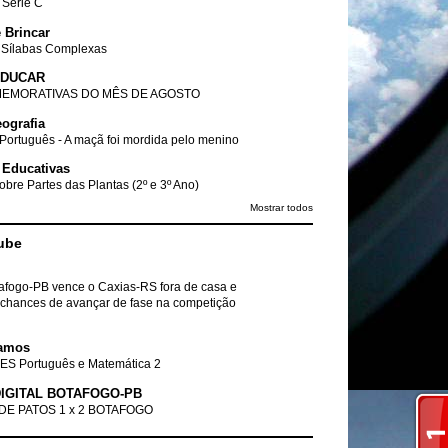
- Série C
 Brincar
 Sílabas Complexas
EDUCAR
EMORATIVAS DO MÊS DE AGOSTO
ografia
Português - A maçã foi mordida pelo menino
 Educativas
obre Partes das Plantas (2º e 3º Ano)
Mostrar todos
ube
tafogo-PB vence o Caxias-RS fora de casa e
chances de avançar de fase na competição
amos
ES Português e Matemática 2
IGITAL BOTAFOGO-PB
DE PATOS 1 x 2 BOTAFOGO