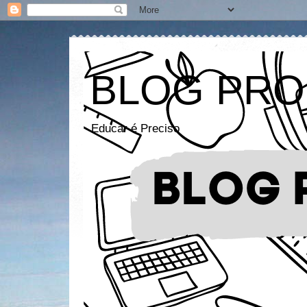
BLOG PRO
Educar é Preciso