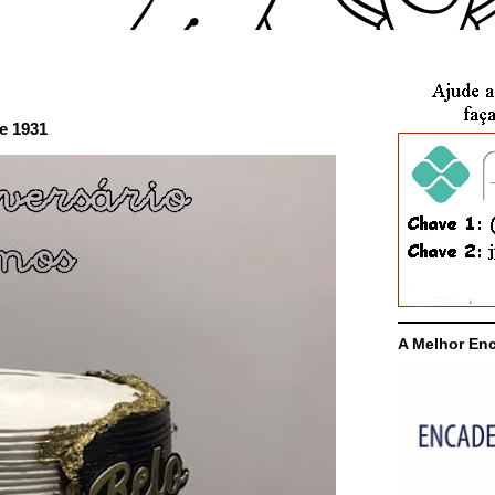
e 1931
A Melhor En