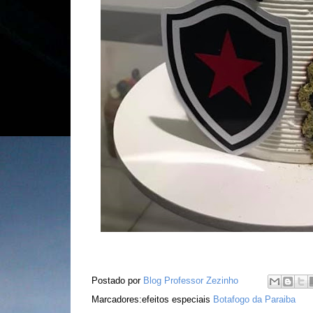
Postado por
Blog Professor Zezinho
Marcadores:efeitos especiais
Botafogo da Paraiba