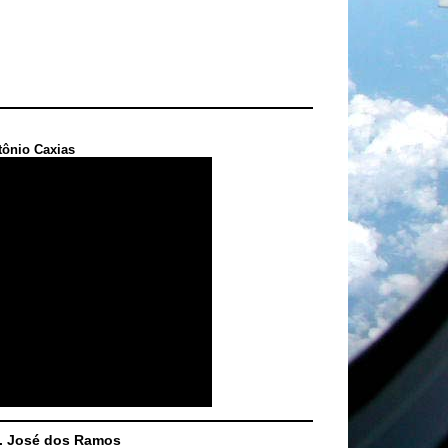
tônio Caxias
S. José dos Ramos