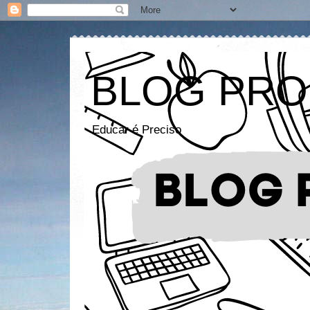
BLOG PRO
Educar é Preciso