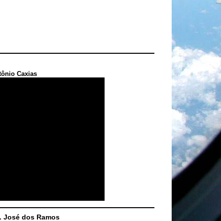
tônio Caxias
S. José dos Ramos