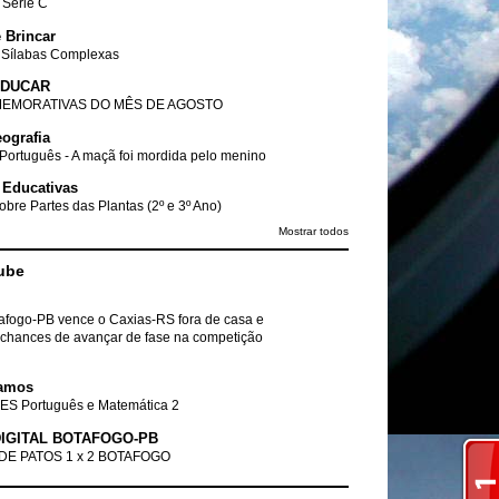
- Série C
 Brincar
 Sílabas Complexas
EDUCAR
EMORATIVAS DO MÊS DE AGOSTO
ografia
Português - A maçã foi mordida pelo menino
 Educativas
obre Partes das Plantas (2º e 3º Ano)
Mostrar todos
ube
tafogo-PB vence o Caxias-RS fora de casa e
chances de avançar de fase na competição
amos
ES Português e Matemática 2
IGITAL BOTAFOGO-PB
DE PATOS 1 x 2 BOTAFOGO