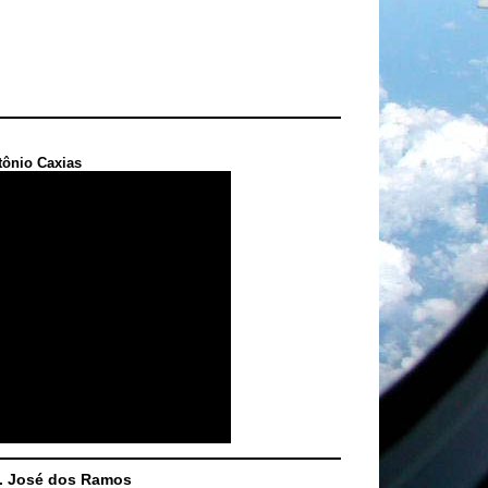
tônio Caxias
S. José dos Ramos