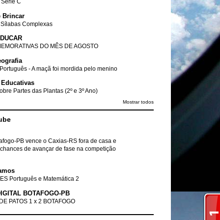
- Série C
 Brincar
 Sílabas Complexas
EDUCAR
EMORATIVAS DO MÊS DE AGOSTO
ografia
Português - A maçã foi mordida pelo menino
 Educativas
obre Partes das Plantas (2º e 3º Ano)
Mostrar todos
ube
tafogo-PB vence o Caxias-RS fora de casa e
chances de avançar de fase na competição
amos
ES Português e Matemática 2
IGITAL BOTAFOGO-PB
DE PATOS 1 x 2 BOTAFOGO