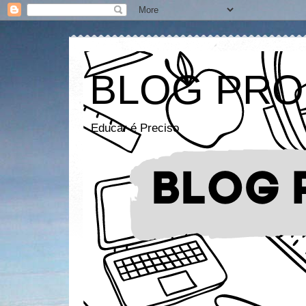
BLOG PRO
Educar é Preciso