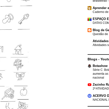
Brasileirão 
Aprender e
Caderno de
ESPAÇO 
DATAS COM
Blog de Ge
Questão de 
Atividades
Atividades s
Blogs - Yout
Botashow
Série C: Bo
aumenta as 
nacional
Zezinho R
2ª ATIVIDAD
ACERVO D
NACIONAL 