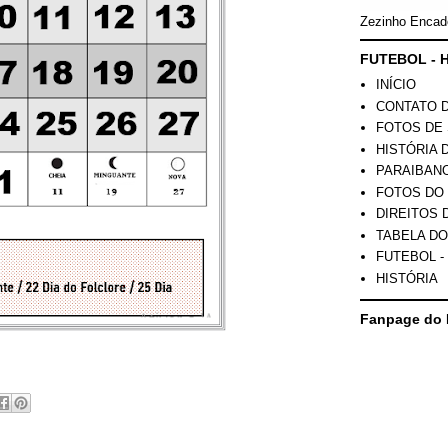
Zezinho Encad
FUTEBOL - H
INÍCIO
CONTATO 
FOTOS DE 
HISTÓRIA 
PARAIBAN
FOTOS DO
DIREITOS 
TABELA DO
FUTEBOL -
HISTÓRIA
Fanpage do 