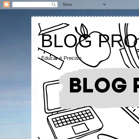
BLOG PRO
Educar é Preciso