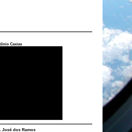
tônio Caxias
S. José dos Ramos