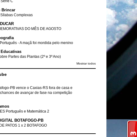
- Série C
 Brincar
 Sílabas Complexas
EDUCAR
EMORATIVAS DO MÊS DE AGOSTO
ografia
Português - A maçã foi mordida pelo menino
 Educativas
obre Partes das Plantas (2º e 3º Ano)
Mostrar todos
ube
tafogo-PB vence o Caxias-RS fora de casa e
chances de avançar de fase na competição
amos
ES Português e Matemática 2
IGITAL BOTAFOGO-PB
DE PATOS 1 x 2 BOTAFOGO