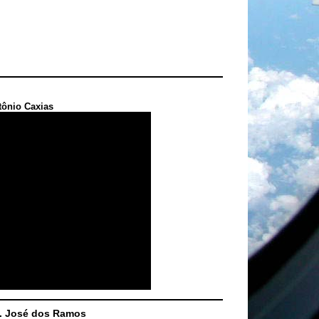
tônio Caxias
S. José dos Ramos