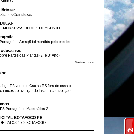
- Série C
 Brincar
 Sílabas Complexas
EDUCAR
EMORATIVAS DO MÊS DE AGOSTO
ografia
Português - A maçã foi mordida pelo menino
 Educativas
obre Partes das Plantas (2º e 3º Ano)
Mostrar todos
ube
tafogo-PB vence o Caxias-RS fora de casa e
chances de avançar de fase na competição
amos
ES Português e Matemática 2
IGITAL BOTAFOGO-PB
DE PATOS 1 x 2 BOTAFOGO