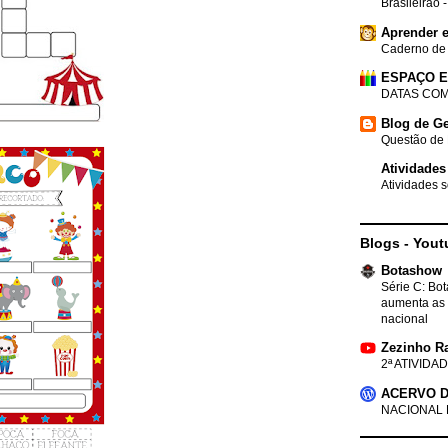
Brasileirão 
Aprender e
Caderno de
ESPAÇO 
DATAS COM
Blog de Ge
Questão de 
Atividades
Atividades s
Blogs - Yout
Botashow
Série C: Bo
aumenta as 
nacional
Zezinho R
2ª ATIVIDAD
ACERVO D
NACIONAL 