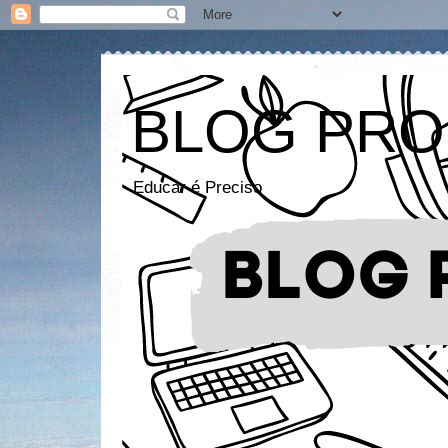
BLOG PRO
Educar é Preciso