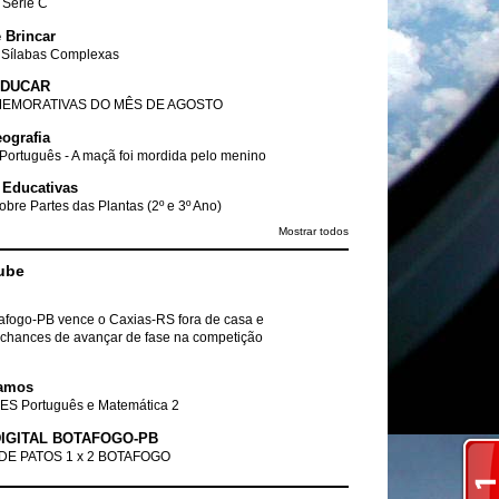
- Série C
 Brincar
 Sílabas Complexas
EDUCAR
EMORATIVAS DO MÊS DE AGOSTO
ografia
Português - A maçã foi mordida pelo menino
 Educativas
obre Partes das Plantas (2º e 3º Ano)
Mostrar todos
ube
tafogo-PB vence o Caxias-RS fora de casa e
chances de avançar de fase na competição
amos
ES Português e Matemática 2
IGITAL BOTAFOGO-PB
DE PATOS 1 x 2 BOTAFOGO