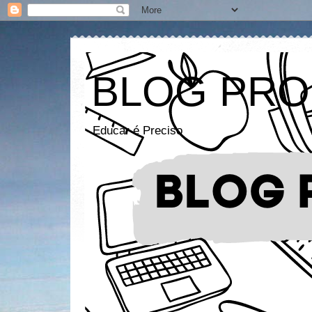
BLOG PRO
Educar é Preciso