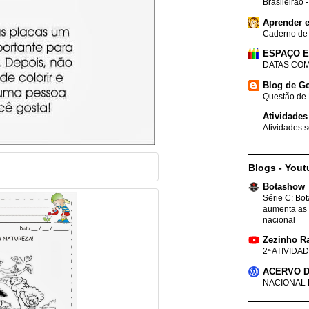
Brasileirão 
Aprender e
Caderno de
ESPAÇO 
DATAS COM
Blog de Ge
Questão de 
Atividades
Atividades s
Blogs - Yout
Botashow
Série C: Bo
aumenta as 
nacional
Zezinho R
2ª ATIVIDAD
ACERVO D
NACIONAL 