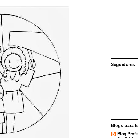
Seguidores
Blogs para 
Blog Profe