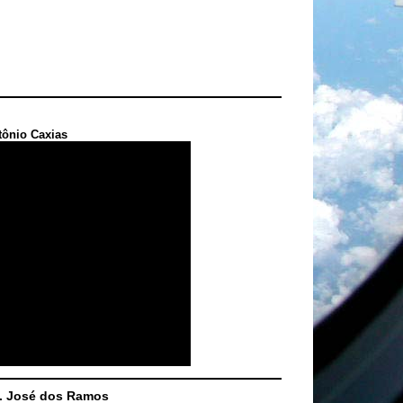
tônio Caxias
S. José dos Ramos