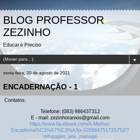
BLOG PROFESSOR
ZEZINHO
Educar é Preciso
▼
sexta-feira, 20 de agosto de 2021
ENCADERNAÇÃO - 1
Contatos:
Telefone: (083) 986437312
E - mail: zezinhoramos@gmail.com
https://www.facebook.com/A-Melhor-
Encaderna%C3%A7%C3%A3o-105984751725752/?
ref=pages_you_manage