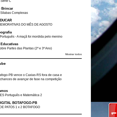
- Série C
 Brincar
 Sílabas Complexas
EDUCAR
EMORATIVAS DO MÊS DE AGOSTO
ografia
Português - A maçã foi mordida pelo menino
 Educativas
obre Partes das Plantas (2º e 3º Ano)
Mostrar todos
ube
tafogo-PB vence o Caxias-RS fora de casa e
chances de avançar de fase na competição
amos
ES Português e Matemática 2
IGITAL BOTAFOGO-PB
DE PATOS 1 x 2 BOTAFOGO