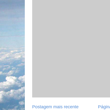
Postagem mais recente
Página