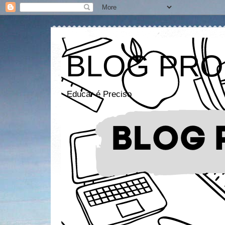
BLOG PRO
Educar é Preciso