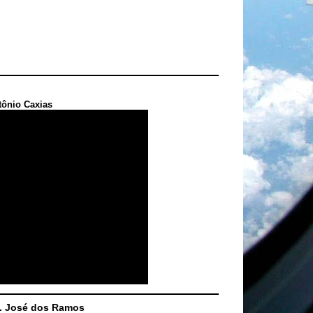
tônio Caxias
S. José dos Ramos