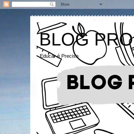
BLOG PRO
Educar é Preciso