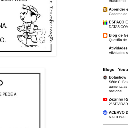
Brasileirão 
Aprender e
Caderno de
ESPAÇO 
DATAS COM
Blog de Ge
Questão de 
Atividades
Atividades s
Blogs - Yout
Botashow
Série C: Bo
aumenta as 
nacional
Zezinho R
2ª ATIVIDAD
ACERVO D
NACIONAL 