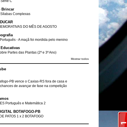
- Série C
 Brincar
 Sílabas Complexas
EDUCAR
EMORATIVAS DO MÊS DE AGOSTO
ografia
Português - A maçã foi mordida pelo menino
 Educativas
obre Partes das Plantas (2º e 3º Ano)
Mostrar todos
ube
tafogo-PB vence o Caxias-RS fora de casa e
chances de avançar de fase na competição
amos
ES Português e Matemática 2
IGITAL BOTAFOGO-PB
DE PATOS 1 x 2 BOTAFOGO