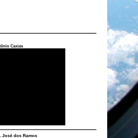
tônio Caxias
S. José dos Ramos