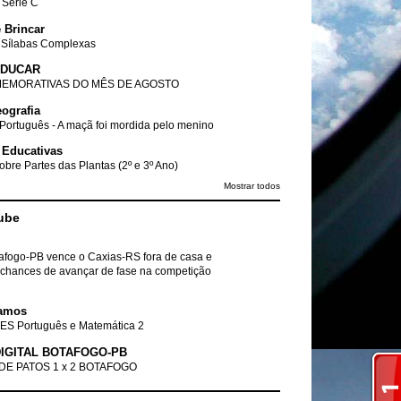
- Série C
 Brincar
 Sílabas Complexas
EDUCAR
EMORATIVAS DO MÊS DE AGOSTO
ografia
Português - A maçã foi mordida pelo menino
 Educativas
obre Partes das Plantas (2º e 3º Ano)
Mostrar todos
ube
tafogo-PB vence o Caxias-RS fora de casa e
chances de avançar de fase na competição
amos
ES Português e Matemática 2
IGITAL BOTAFOGO-PB
DE PATOS 1 x 2 BOTAFOGO