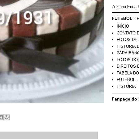
Zezinho Encad
FUTEBOL - H
INÍCIO
CONTATO 
FOTOS DE 
HISTÓRIA 
PARAIBAN
FOTOS DO
DIREITOS 
TABELA DO
FUTEBOL -
HISTÓRIA
Fanpage do 