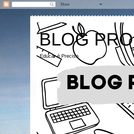
BLOG PRO
Educar é Preciso