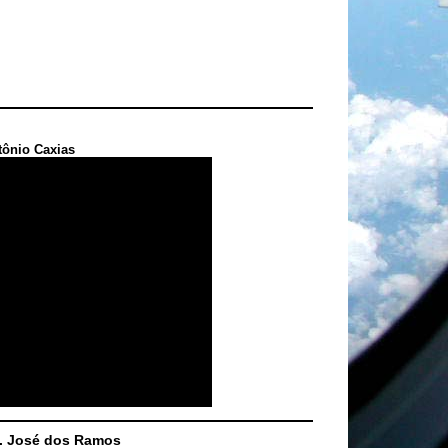
tônio Caxias
S. José dos Ramos