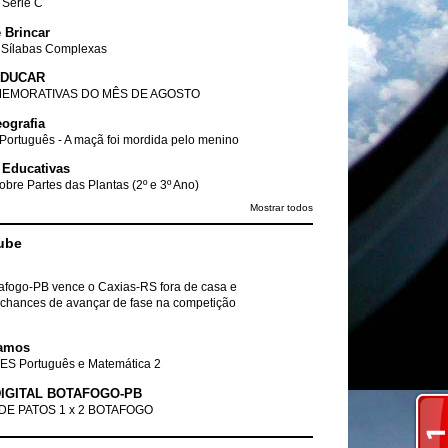
- Série C
 Brincar
 Sílabas Complexas
EDUCAR
EMORATIVAS DO MÊS DE AGOSTO
ografia
Português - A maçã foi mordida pelo menino
 Educativas
obre Partes das Plantas (2º e 3º Ano)
Mostrar todos
ube
tafogo-PB vence o Caxias-RS fora de casa e
chances de avançar de fase na competição
amos
ES Português e Matemática 2
IGITAL BOTAFOGO-PB
DE PATOS 1 x 2 BOTAFOGO