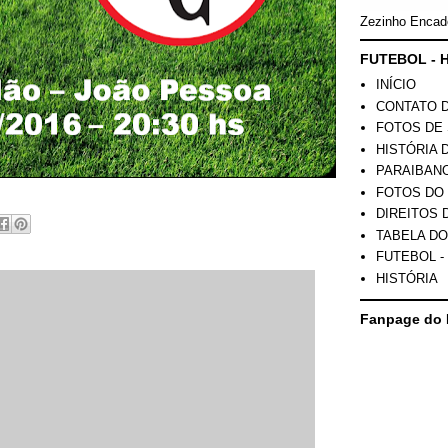
Zezinho Encad
FUTEBOL - H
INÍCIO
CONTATO 
FOTOS DE 
HISTÓRIA 
PARAIBAN
FOTOS DO
DIREITOS 
TABELA DO
FUTEBOL -
HISTÓRIA
Fanpage do 