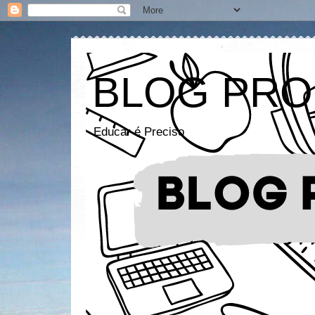
BLOG PRO
Educar é Preciso