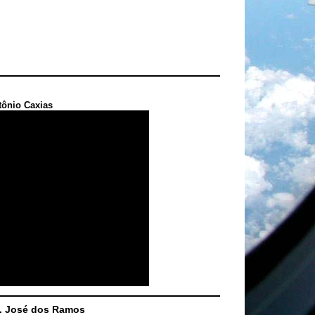
tônio Caxias
S. José dos Ramos