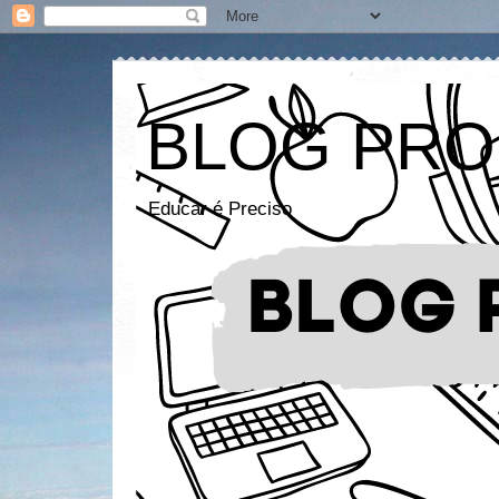
BLOG PRO
Educar é Preciso