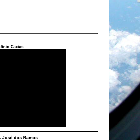
tônio Caxias
S. José dos Ramos