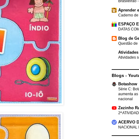
Brasileirão 
Aprender e
Caderno de
ESPAÇO 
DATAS COM
Blog de Ge
Questão de 
Atividades
Atividades s
Blogs - Yout
Botashow
Série C: Bo
aumenta as 
nacional
Zezinho R
2ª ATIVIDAD
ACERVO D
NACIONAL 