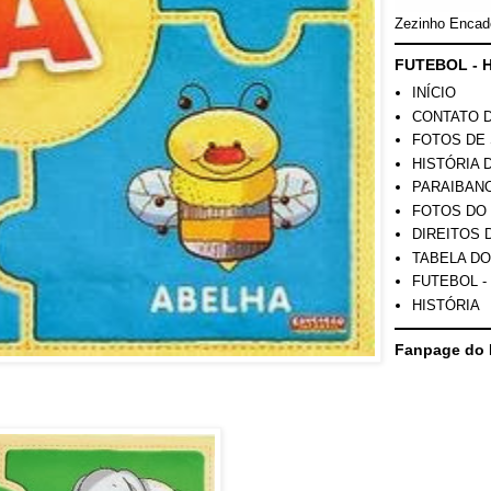
Zezinho Encad
FUTEBOL - H
INÍCIO
CONTATO 
FOTOS DE 
HISTÓRIA 
PARAIBAN
FOTOS DO
DIREITOS 
TABELA DO
FUTEBOL -
HISTÓRIA
Fanpage do 