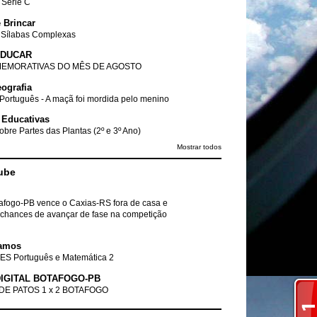
- Série C
 Brincar
 Sílabas Complexas
EDUCAR
EMORATIVAS DO MÊS DE AGOSTO
ografia
Português - A maçã foi mordida pelo menino
 Educativas
obre Partes das Plantas (2º e 3º Ano)
Mostrar todos
ube
tafogo-PB vence o Caxias-RS fora de casa e
chances de avançar de fase na competição
amos
ES Português e Matemática 2
IGITAL BOTAFOGO-PB
DE PATOS 1 x 2 BOTAFOGO