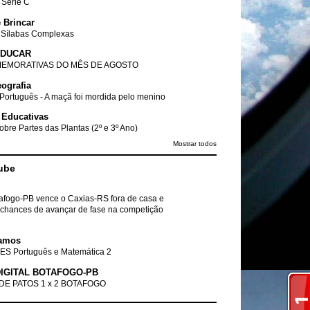
- Série C
 Brincar
 Sílabas Complexas
EDUCAR
EMORATIVAS DO MÊS DE AGOSTO
ografia
Português - A maçã foi mordida pelo menino
 Educativas
obre Partes das Plantas (2º e 3º Ano)
Mostrar todos
ube
tafogo-PB vence o Caxias-RS fora de casa e
chances de avançar de fase na competição
amos
ES Português e Matemática 2
IGITAL BOTAFOGO-PB
DE PATOS 1 x 2 BOTAFOGO