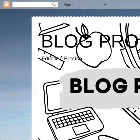
BLOG PRO
Educar é Preciso