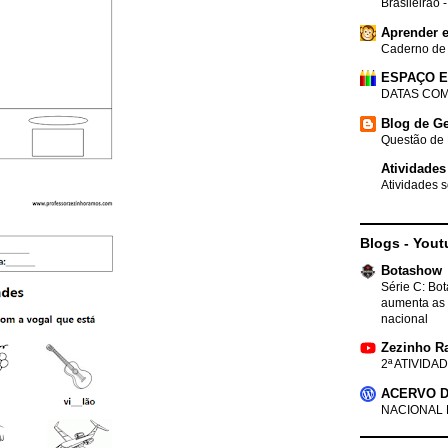
Brasileirão 
Aprender e
Caderno de
ESPAÇO 
DATAS COM
Blog de Ge
Questão de 
Atividades
Atividades s
Blogs - Yout
Botashow
Série C: Bo
aumenta as 
nacional
Zezinho R
2ª ATIVIDAD
ACERVO D
NACIONAL 