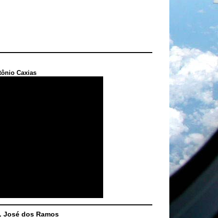
tônio Caxias
S. José dos Ramos