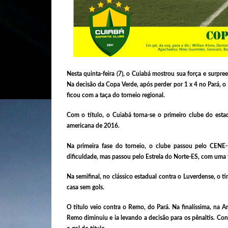
Nesta quinta-feira (7), o Cuiabá mostrou sua força e surpr
Na decisão da Copa Verde, após perder por 1 x 4 no Pará, o 
ficou com a taça do torneio regional.
Com o título, o Cuiabá torna-se o primeiro clube do est
americana de 2016.
Na primeira fase do torneio, o clube passou pelo CENE-
dificuldade, mas passou pelo Estrela do Norte-ES, com uma v
Na semifinal, no clássico estadual contra o Luverdense, o
casa sem gols.
O título veio contra o Remo, do Pará. Na finalíssima, na A
Remo diminuiu e ia levando a decisão para os pênaltis. Co