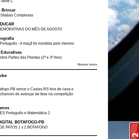
- Série C
 Brincar
 Sílabas Complexas
EDUCAR
EMORATIVAS DO MÊS DE AGOSTO
ografia
Português - A maçã foi mordida pelo menino
 Educativas
obre Partes das Plantas (2º e 3º Ano)
Mostrar todos
ube
tafogo-PB vence o Caxias-RS fora de casa e
chances de avançar de fase na competição
amos
ES Português e Matemática 2
IGITAL BOTAFOGO-PB
DE PATOS 1 x 2 BOTAFOGO