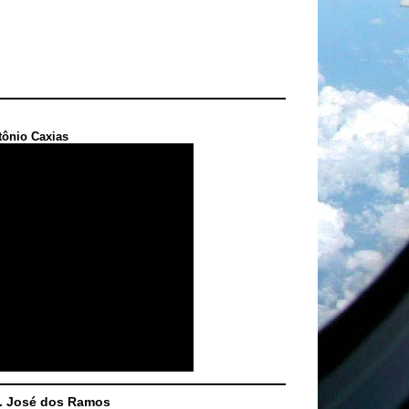
tônio Caxias
S. José dos Ramos