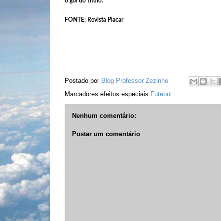
o gol do título.
FONTE: Revista Placar
Postado por
Blog Professor Zezinho
Marcadores:efeitos especiais
Futebol
Nenhum comentário:
Postar um comentário