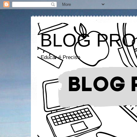
BLOG PRO
Educar é Preciso