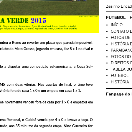
Zezinho Encad
FUTEBOL - H
INÍCIO
CONTATO 
FOTOS DE 
eendeu o Remo ao reverter um placar que parecia impossível.
HISTÓRIA 
clube do Mato Grosso, jogando em casa, fez 5 x 1 no rival e
PARAIBAN
FOTOS DO
DIREITOS 
ado a disputar uma competição sul-americana, a Copa Sul-
TABELA DO
FUTEBOL -
HISTÓRIA
MS com duas vitórias. Nas quartas de final, o time teve
itória fora de casa 1 x 0 e um empate em casa 1 x 1.
Fanpage do 
 time novamente venceu fora de casa por 1 x 0 e empatou em
rena Pantanal, o Cuiabá vencia por 4 x 0 e levava a taça. O
ntudo, aos 35 minutos da segunda etapa, Nino Guerreiro fez