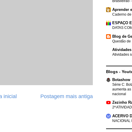
Brasileirão 
Aprender e
Caderno de
ESPAÇO 
DATAS COM
Blog de Ge
Questão de 
Atividades
Atividades s
Blogs - Yout
Botashow
Série C: Bo
aumenta as 
nacional
 inicial
Postagem mais antiga
Zezinho R
2ª ATIVIDAD
ACERVO D
NACIONAL 