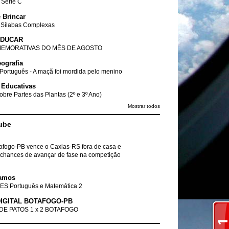
- Série C
 Brincar
 Sílabas Complexas
EDUCAR
EMORATIVAS DO MÊS DE AGOSTO
ografia
Português - A maçã foi mordida pelo menino
 Educativas
obre Partes das Plantas (2º e 3º Ano)
Mostrar todos
ube
tafogo-PB vence o Caxias-RS fora de casa e
chances de avançar de fase na competição
amos
ES Português e Matemática 2
IGITAL BOTAFOGO-PB
DE PATOS 1 x 2 BOTAFOGO