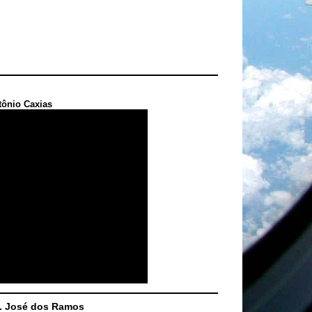
tônio Caxias
S. José dos Ramos