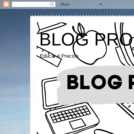
BLOG PRO
Educar é Preciso