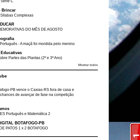
- Série C
 Brincar
 Sílabas Complexas
EDUCAR
EMORATIVAS DO MÊS DE AGOSTO
ografia
Português - A maçã foi mordida pelo menino
 Educativas
obre Partes das Plantas (2º e 3º Ano)
Mostrar todos
ube
tafogo-PB vence o Caxias-RS fora de casa e
chances de avançar de fase na competição
amos
ES Português e Matemática 2
IGITAL BOTAFOGO-PB
DE PATOS 1 x 2 BOTAFOGO