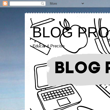
BLOG PRO
Educar é Preciso