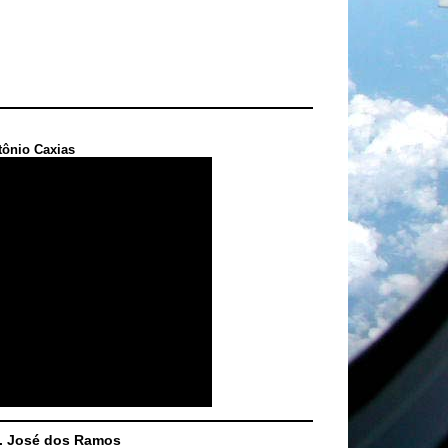
tônio Caxias
S. José dos Ramos