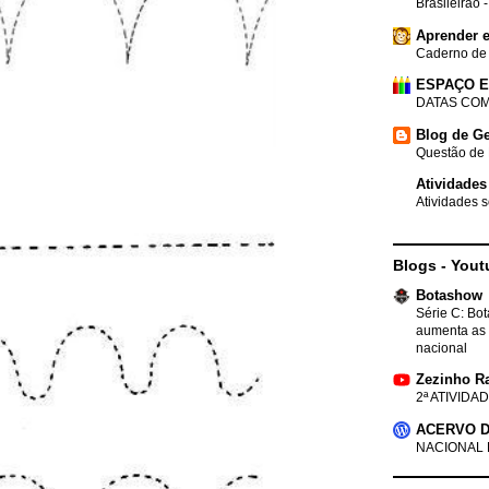
Brasileirão 
Aprender e
Caderno de
ESPAÇO 
DATAS COM
Blog de Ge
Questão de 
Atividades
Atividades s
Blogs - Yout
Botashow
Série C: Bo
aumenta as 
nacional
Zezinho R
2ª ATIVIDAD
ACERVO D
NACIONAL 