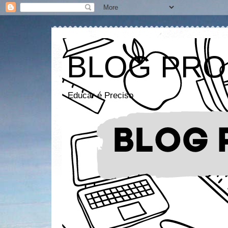
BLOG PRO
Educar é Preciso