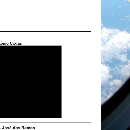
tônio Caxias
S. José dos Ramos