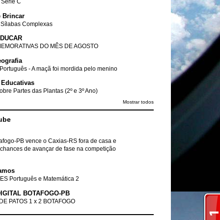
- Série C
 Brincar
 Sílabas Complexas
EDUCAR
EMORATIVAS DO MÊS DE AGOSTO
ografia
Português - A maçã foi mordida pelo menino
 Educativas
obre Partes das Plantas (2º e 3º Ano)
Mostrar todos
ube
tafogo-PB vence o Caxias-RS fora de casa e
chances de avançar de fase na competição
amos
ES Português e Matemática 2
IGITAL BOTAFOGO-PB
DE PATOS 1 x 2 BOTAFOGO