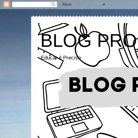
BLOG PRO
Educar é Preciso