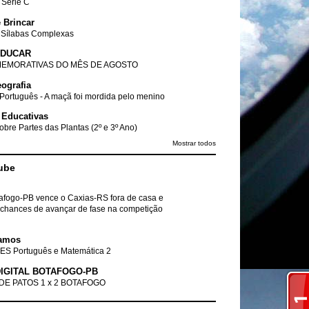
- Série C
 Brincar
 Sílabas Complexas
EDUCAR
EMORATIVAS DO MÊS DE AGOSTO
ografia
Português - A maçã foi mordida pelo menino
 Educativas
obre Partes das Plantas (2º e 3º Ano)
Mostrar todos
ube
tafogo-PB vence o Caxias-RS fora de casa e
chances de avançar de fase na competição
amos
ES Português e Matemática 2
IGITAL BOTAFOGO-PB
DE PATOS 1 x 2 BOTAFOGO