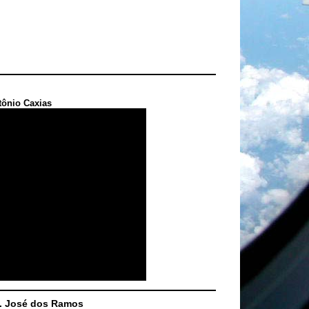
tônio Caxias
S. José dos Ramos