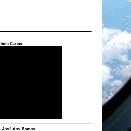
tônio Caxias
S. José dos Ramos