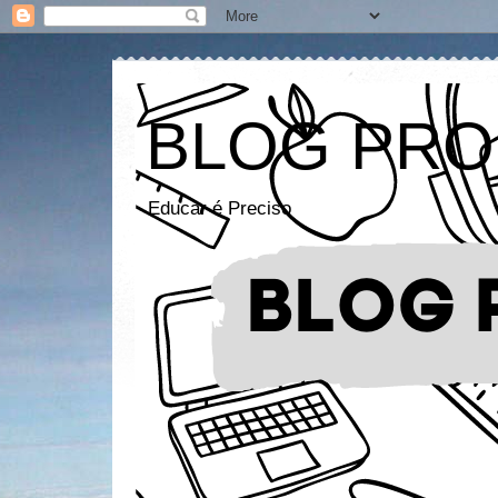
BLOG PRO
Educar é Preciso