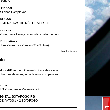
- Série C
 Brincar
 Sílabas Complexas
EDUCAR
EMORATIVAS DO MÊS DE AGOSTO
ografia
Português - A maçã foi mordida pelo menino
 Educativas
obre Partes das Plantas (2º e 3º Ano)
Mostrar todos
ube
tafogo-PB vence o Caxias-RS fora de casa e
chances de avançar de fase na competição
amos
ES Português e Matemática 2
IGITAL BOTAFOGO-PB
DE PATOS 1 x 2 BOTAFOGO