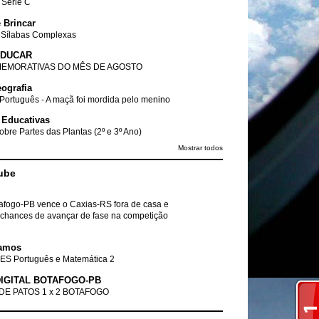
- Série C
 Brincar
 Sílabas Complexas
EDUCAR
EMORATIVAS DO MÊS DE AGOSTO
ografia
Português - A maçã foi mordida pelo menino
 Educativas
obre Partes das Plantas (2º e 3º Ano)
Mostrar todos
ube
tafogo-PB vence o Caxias-RS fora de casa e
chances de avançar de fase na competição
amos
ES Português e Matemática 2
IGITAL BOTAFOGO-PB
DE PATOS 1 x 2 BOTAFOGO