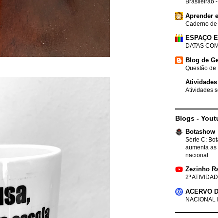
Brasileirão 
Aprender e
Caderno de
ESPAÇO 
DATAS COM
Blog de Ge
Questão de 
Atividades
Atividades s
Blogs - Yout
Botashow
Série C: Bo
aumenta as 
nacional
Zezinho R
2ª ATIVIDAD
ACERVO D
NACIONAL 