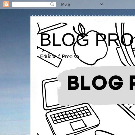
BLOG PRO
Educar é Preciso