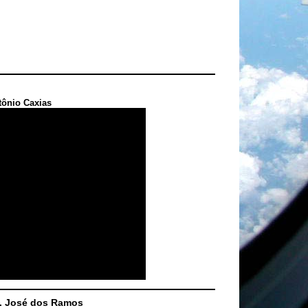
tônio Caxias
S. José dos Ramos