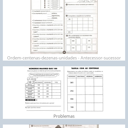
Ordem-centenas-dezenas-unidades - Antecessor-sucessor
Problemas