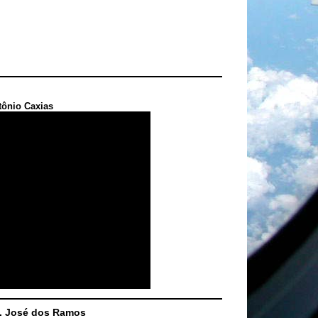
tônio Caxias
S. José dos Ramos