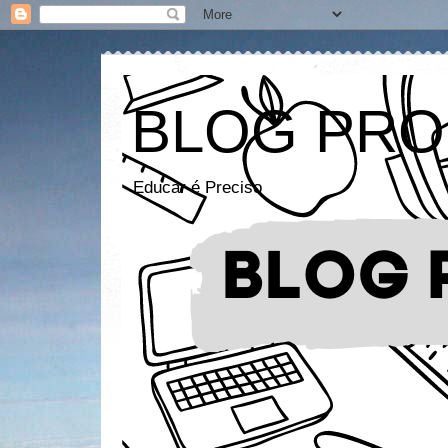
BLOG PRO
Educar é Preciso