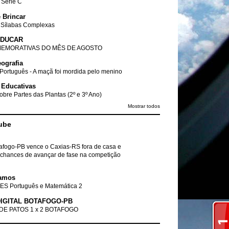
- Série C
 Brincar
 Sílabas Complexas
EDUCAR
EMORATIVAS DO MÊS DE AGOSTO
ografia
Português - A maçã foi mordida pelo menino
 Educativas
obre Partes das Plantas (2º e 3º Ano)
Mostrar todos
ube
tafogo-PB vence o Caxias-RS fora de casa e
chances de avançar de fase na competição
amos
ES Português e Matemática 2
IGITAL BOTAFOGO-PB
DE PATOS 1 x 2 BOTAFOGO