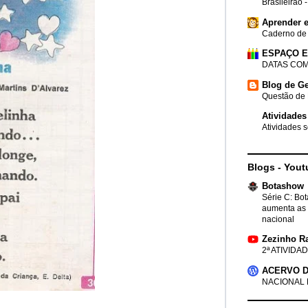
Brasileirão 
Aprender e
Caderno de
ESPAÇO 
DATAS COM
Blog de Ge
Questão de 
Atividades
Atividades s
Blogs - Yout
Botashow
Série C: Bo
aumenta as 
nacional
Zezinho R
2ª ATIVIDAD
ACERVO D
NACIONAL 