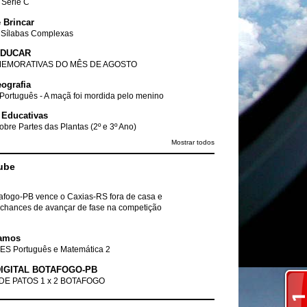
- Série C
 Brincar
 Sílabas Complexas
EDUCAR
EMORATIVAS DO MÊS DE AGOSTO
ografia
Português - A maçã foi mordida pelo menino
 Educativas
obre Partes das Plantas (2º e 3º Ano)
Mostrar todos
ube
tafogo-PB vence o Caxias-RS fora de casa e
chances de avançar de fase na competição
amos
ES Português e Matemática 2
IGITAL BOTAFOGO-PB
DE PATOS 1 x 2 BOTAFOGO