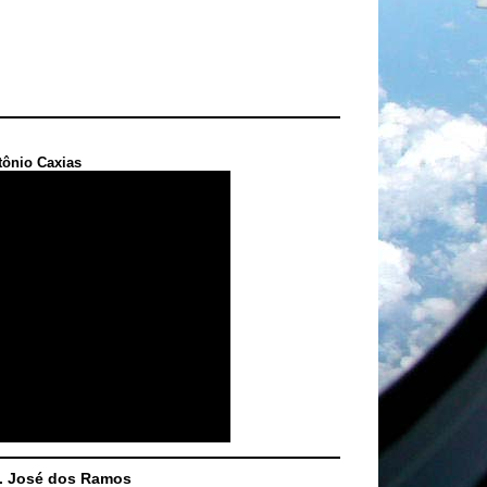
tônio Caxias
S. José dos Ramos