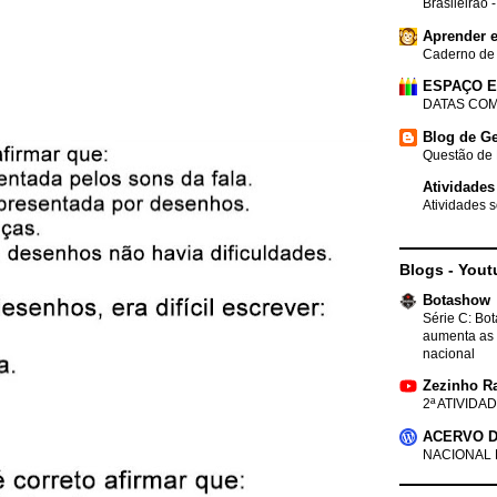
Brasileirão 
Aprender e
Caderno de
ESPAÇO 
DATAS COM
Blog de Ge
Questão de 
Atividades
Atividades s
Blogs - Yout
Botashow
Série C: Bo
aumenta as 
nacional
Zezinho R
2ª ATIVIDAD
ACERVO D
NACIONAL 