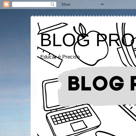
BLOG PRO
Educar é Preciso