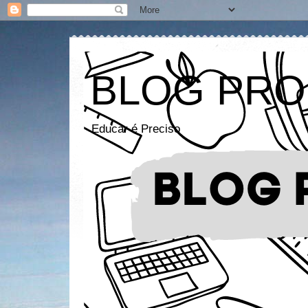
BLOG PRO
Educar é Preciso