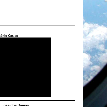
tônio Caxias
S. José dos Ramos