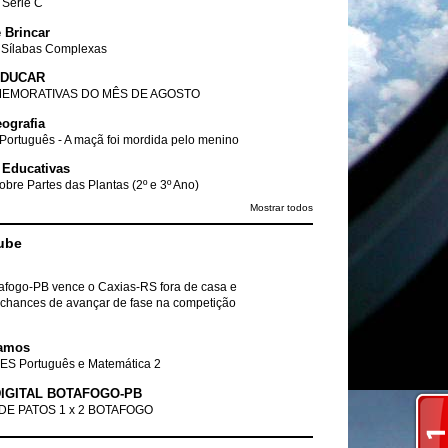
- Série C
 Brincar
 Sílabas Complexas
EDUCAR
EMORATIVAS DO MÊS DE AGOSTO
ografia
Português - A maçã foi mordida pelo menino
 Educativas
obre Partes das Plantas (2º e 3º Ano)
Mostrar todos
ube
tafogo-PB vence o Caxias-RS fora de casa e
chances de avançar de fase na competição
amos
ES Português e Matemática 2
IGITAL BOTAFOGO-PB
DE PATOS 1 x 2 BOTAFOGO