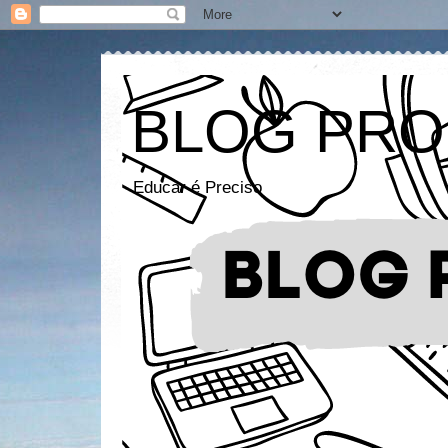
BLOG PRO
Educar é Preciso