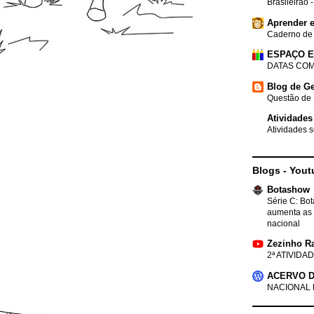
Brasileirão 
Aprender e
Caderno de
ESPAÇO 
DATAS COM
Blog de Ge
Questão de 
Atividades
Atividades s
Blogs - Yout
Botashow
Série C: Bo
aumenta as 
nacional
Zezinho R
2ª ATIVIDAD
ACERVO D
NACIONAL 