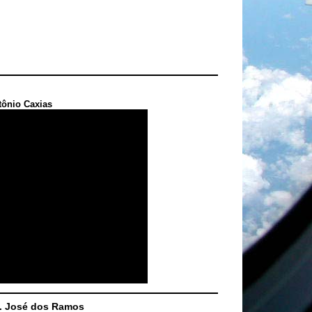
tônio Caxias
S. José dos Ramos