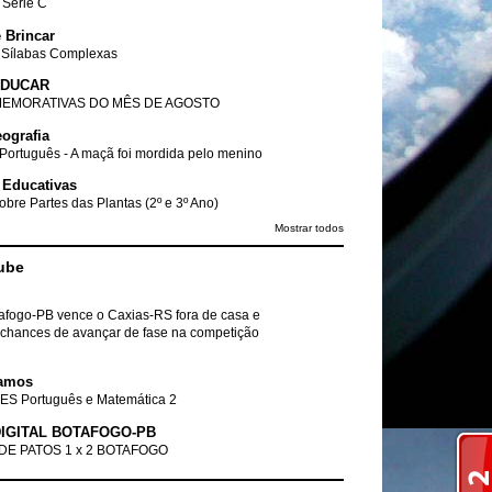
- Série C
 Brincar
 Sílabas Complexas
EDUCAR
EMORATIVAS DO MÊS DE AGOSTO
ografia
Português - A maçã foi mordida pelo menino
 Educativas
obre Partes das Plantas (2º e 3º Ano)
Mostrar todos
ube
tafogo-PB vence o Caxias-RS fora de casa e
chances de avançar de fase na competição
amos
ES Português e Matemática 2
IGITAL BOTAFOGO-PB
DE PATOS 1 x 2 BOTAFOGO