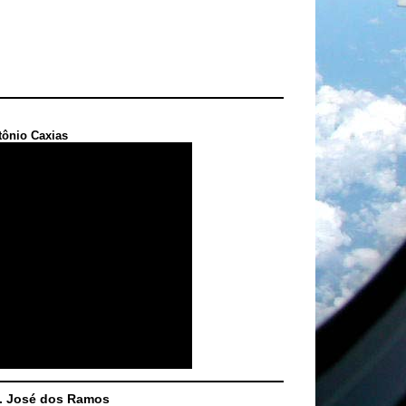
tônio Caxias
S. José dos Ramos