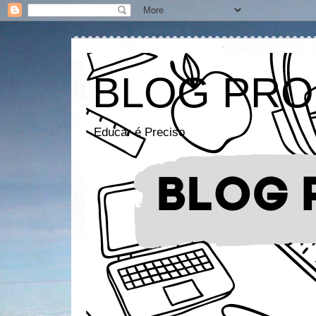
BLOG PRO
Educar é Preciso