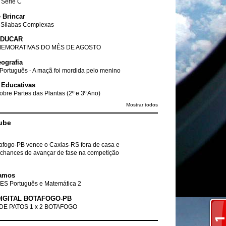
- Série C
 Brincar
 Sílabas Complexas
EDUCAR
EMORATIVAS DO MÊS DE AGOSTO
ografia
Português - A maçã foi mordida pelo menino
 Educativas
obre Partes das Plantas (2º e 3º Ano)
Mostrar todos
ube
tafogo-PB vence o Caxias-RS fora de casa e
chances de avançar de fase na competição
amos
ES Português e Matemática 2
IGITAL BOTAFOGO-PB
DE PATOS 1 x 2 BOTAFOGO