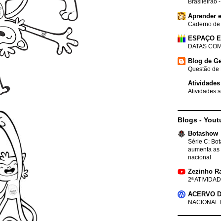
Brasileirão 
Aprender e
Caderno de
ESPAÇO 
DATAS COM
Blog de Ge
Questão de 
Atividades
Atividades s
Blogs - Yout
Botashow
Série C: Bo
aumenta as 
nacional
Zezinho R
2ª ATIVIDAD
ACERVO D
NACIONAL 