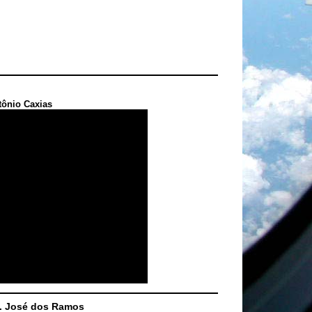
tônio Caxias
S. José dos Ramos