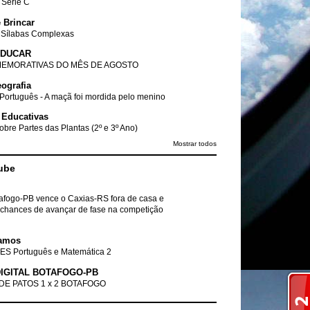
- Série C
 Brincar
 Sílabas Complexas
EDUCAR
EMORATIVAS DO MÊS DE AGOSTO
ografia
Português - A maçã foi mordida pelo menino
 Educativas
obre Partes das Plantas (2º e 3º Ano)
Mostrar todos
ube
tafogo-PB vence o Caxias-RS fora de casa e
chances de avançar de fase na competição
amos
ES Português e Matemática 2
IGITAL BOTAFOGO-PB
DE PATOS 1 x 2 BOTAFOGO