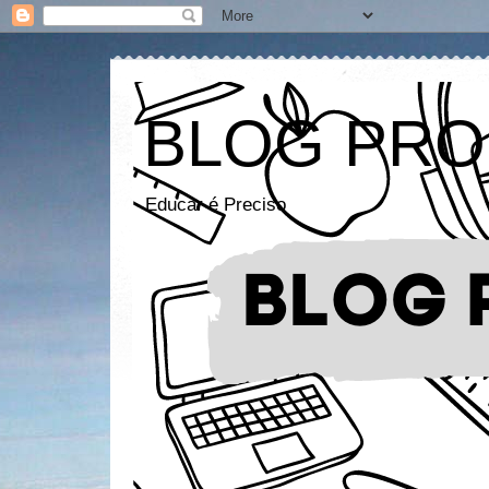
BLOG PRO
Educar é Preciso