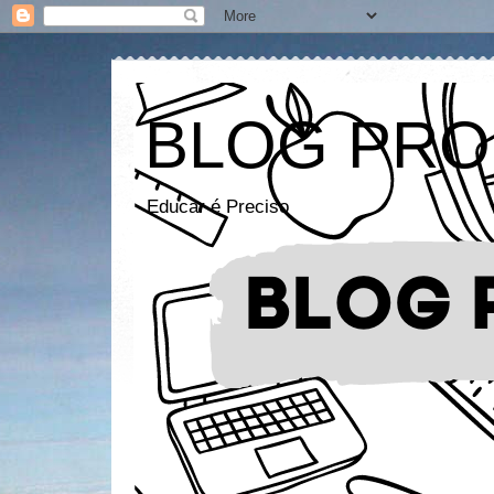
BLOG PRO
Educar é Preciso