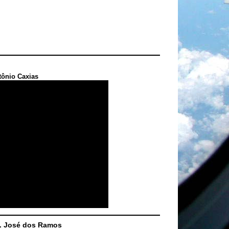
tônio Caxias
S. José dos Ramos