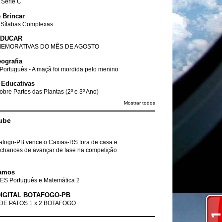
- Série C
 Brincar
 Sílabas Complexas
EDUCAR
EMORATIVAS DO MÊS DE AGOSTO
ografia
Português - A maçã foi mordida pelo menino
 Educativas
obre Partes das Plantas (2º e 3º Ano)
Mostrar todos
ube
tafogo-PB vence o Caxias-RS fora de casa e
chances de avançar de fase na competição
amos
ES Português e Matemática 2
IGITAL BOTAFOGO-PB
DE PATOS 1 x 2 BOTAFOGO