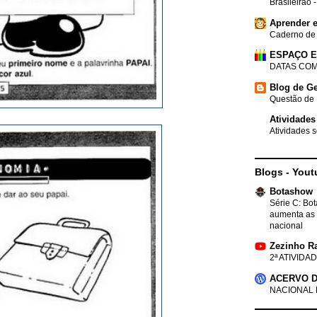
Brasileirão 
Aprender e
Caderno de
ESPAÇO 
DATAS COM
Blog de Ge
Questão de 
Atividades
Atividades s
Blogs - Yout
Botashow
Série C: Bo
aumenta as 
nacional
Zezinho R
2ª ATIVIDAD
ACERVO D
NACIONAL 