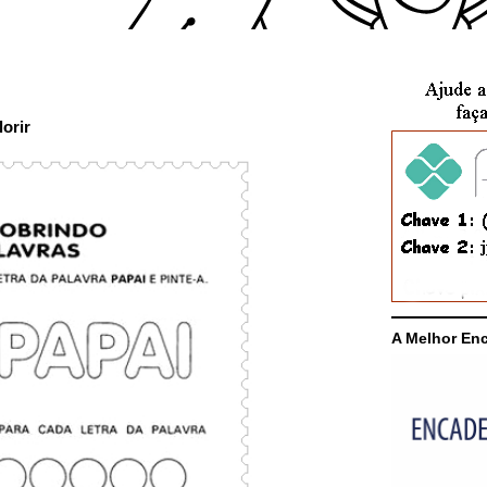
orir
A Melhor En