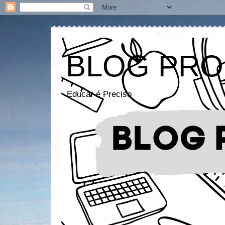
BLOG PRO
Educar é Preciso