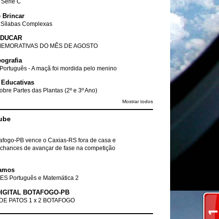
- Série C
 Brincar
 Sílabas Complexas
EDUCAR
EMORATIVAS DO MÊS DE AGOSTO
ografia
Português - A maçã foi mordida pelo menino
 Educativas
obre Partes das Plantas (2º e 3º Ano)
Mostrar todos
ube
tafogo-PB vence o Caxias-RS fora de casa e
chances de avançar de fase na competição
amos
ES Português e Matemática 2
IGITAL BOTAFOGO-PB
DE PATOS 1 x 2 BOTAFOGO