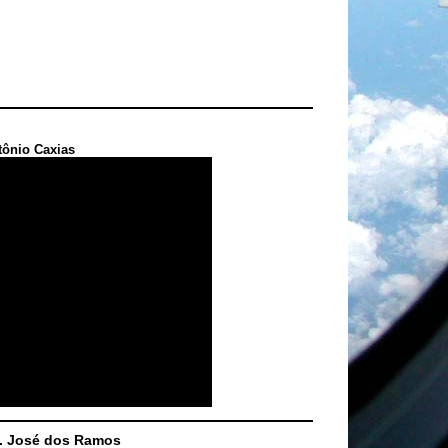
tônio Caxias
S. José dos Ramos