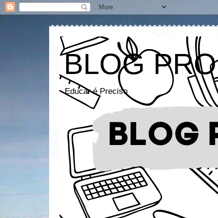
BLOG PRO
Educar é Preciso