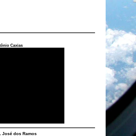
tônio Caxias
S. José dos Ramos