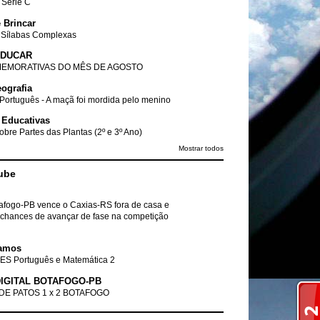
- Série C
 Brincar
 Sílabas Complexas
EDUCAR
EMORATIVAS DO MÊS DE AGOSTO
ografia
Português - A maçã foi mordida pelo menino
 Educativas
obre Partes das Plantas (2º e 3º Ano)
Mostrar todos
ube
tafogo-PB vence o Caxias-RS fora de casa e
chances de avançar de fase na competição
amos
ES Português e Matemática 2
IGITAL BOTAFOGO-PB
DE PATOS 1 x 2 BOTAFOGO