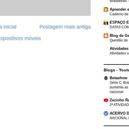
Brasileirão 
Aprender e
Caderno de
ESPAÇO 
 inicial
Postagem mais antiga
DATAS COM
Blog de Ge
ispositivos móveis
Questão de 
Atividades
Atividades s
Blogs - Yout
Botashow
Série C: Bo
aumenta as 
nacional
Zezinho R
2ª ATIVIDAD
ACERVO D
NACIONAL 