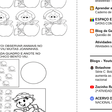
Brasileirão 
Aprender e
Caderno de
ESPAÇO 
DATAS COM
Blog de Ge
Questão de 
Atividades
Atividades s
Blogs - Yout
Botashow
Série C: Bo
aumenta as 
nacional
Zezinho R
2ª ATIVIDAD
ACERVO D
NACIONAL 