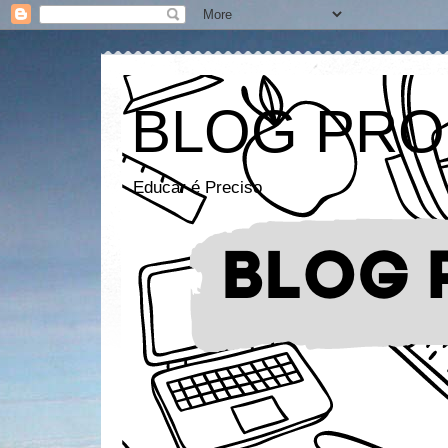
BLOG PRO
Educar é Preciso