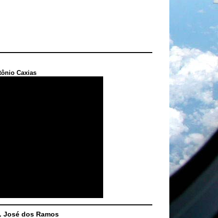
tônio Caxias
S. José dos Ramos