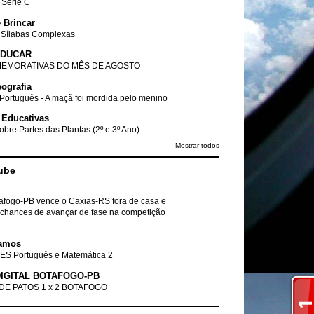
- Série C
 Brincar
 Sílabas Complexas
EDUCAR
EMORATIVAS DO MÊS DE AGOSTO
ografia
Português - A maçã foi mordida pelo menino
 Educativas
obre Partes das Plantas (2º e 3º Ano)
Mostrar todos
ube
tafogo-PB vence o Caxias-RS fora de casa e
chances de avançar de fase na competição
amos
ES Português e Matemática 2
IGITAL BOTAFOGO-PB
DE PATOS 1 x 2 BOTAFOGO