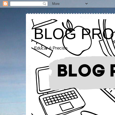
BLOG PRO
Educar é Preciso