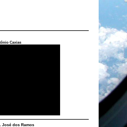
tônio Caxias
S. José dos Ramos