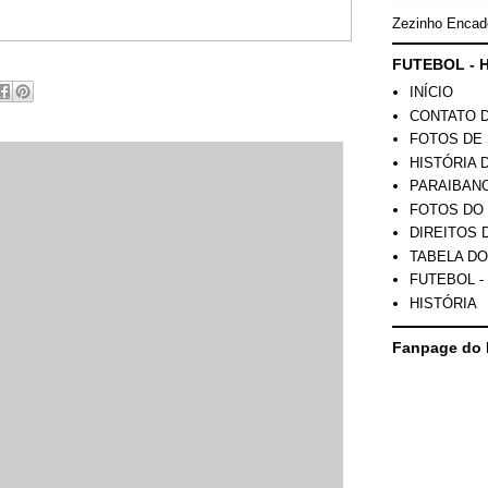
Zezinho Encad
FUTEBOL - H
INÍCIO
CONTATO 
FOTOS DE 
HISTÓRIA 
PARAIBAN
FOTOS DO
DIREITOS 
TABELA DO
FUTEBOL -
HISTÓRIA
Fanpage do 