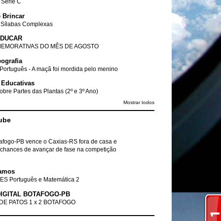
- Série C
 Brincar
 Sílabas Complexas
EDUCAR
EMORATIVAS DO MÊS DE AGOSTO
ografia
Português - A maçã foi mordida pelo menino
 Educativas
obre Partes das Plantas (2º e 3º Ano)
Mostrar todos
ube
tafogo-PB vence o Caxias-RS fora de casa e
chances de avançar de fase na competição
amos
ES Português e Matemática 2
IGITAL BOTAFOGO-PB
DE PATOS 1 x 2 BOTAFOGO