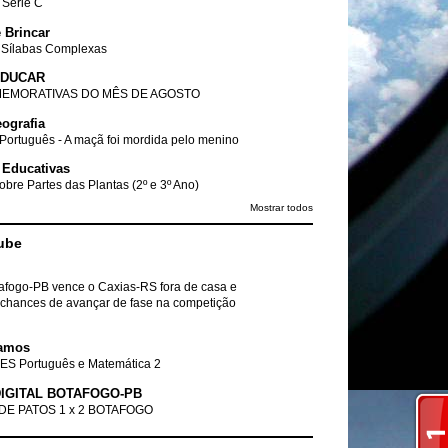
- Série C
 Brincar
 Sílabas Complexas
EDUCAR
EMORATIVAS DO MÊS DE AGOSTO
ografia
Português - A maçã foi mordida pelo menino
 Educativas
obre Partes das Plantas (2º e 3º Ano)
Mostrar todos
ube
tafogo-PB vence o Caxias-RS fora de casa e
chances de avançar de fase na competição
amos
ES Português e Matemática 2
IGITAL BOTAFOGO-PB
DE PATOS 1 x 2 BOTAFOGO