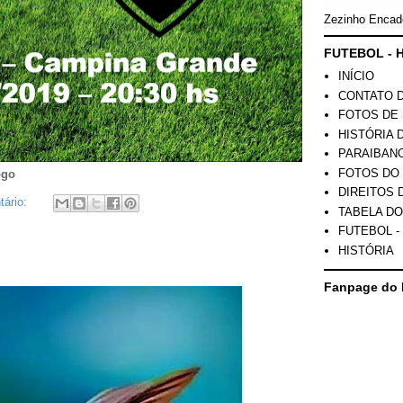
Zezinho Encad
FUTEBOL - H
INÍCIO
CONTATO 
FOTOS DE 
HISTÓRIA 
PARAIBAN
FOTOS DO
ogo
DIREITOS 
ário:
TABELA DO
FUTEBOL -
HISTÓRIA
Fanpage do 