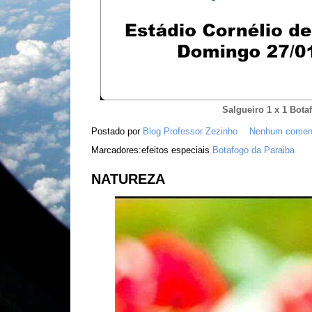
Salgueiro 1 x 1 Bota
Postado por
Blog Professor Zezinho
Nenhum coment
Marcadores:efeitos especiais
Botafogo da Paraiba
NATUREZA