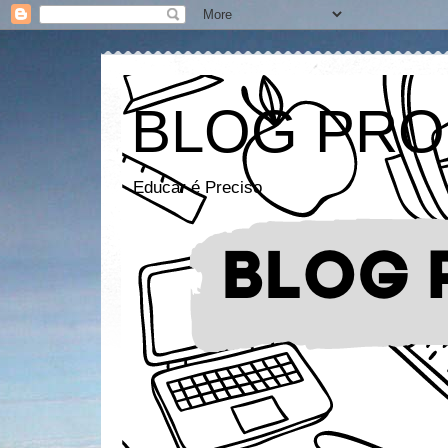
BLOG PRO
Educar é Preciso