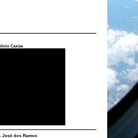
tônio Caxias
S. José dos Ramos