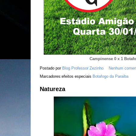
Campinense 0 x 1 Botaf
Postado por
Blog Professor Zezinho
Nenhum coment
Marcadores:efeitos especiais
Botafogo da Paraiba
Natureza