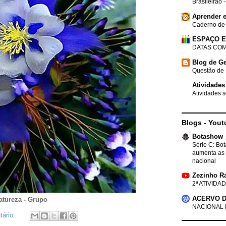
Brasileirão 
Aprender e
Caderno de
ESPAÇO 
DATAS COM
Blog de Ge
Questão de 
Atividades
Atividades s
Blogs - Yout
Botashow
Série C: Bo
aumenta as 
nacional
Zezinho R
2ª ATIVIDAD
ACERVO D
Natureza - Grupo
NACIONAL 
ário: