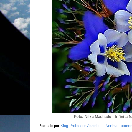
Foto: Nilza Machado - ‎Infinita 
Postado por
Blog Professor Zezinho
Nenhum coment