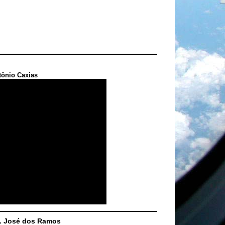
tônio Caxias
S. José dos Ramos