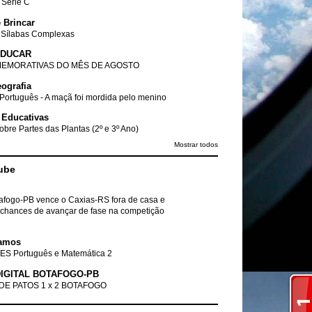
- Série C
 Brincar
 Sílabas Complexas
EDUCAR
EMORATIVAS DO MÊS DE AGOSTO
ografia
Português - A maçã foi mordida pelo menino
 Educativas
obre Partes das Plantas (2º e 3º Ano)
Mostrar todos
ube
tafogo-PB vence o Caxias-RS fora de casa e
chances de avançar de fase na competição
amos
ES Português e Matemática 2
IGITAL BOTAFOGO-PB
DE PATOS 1 x 2 BOTAFOGO