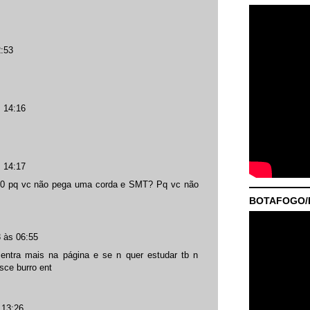
:53
 14:16
 14:17
d0 pq vc não pega uma corda e SMT? Pq vc não
BOTAFOGO/P
 às 06:55
entra mais na página e se n quer estudar tb n
sce burro ent
 13:26