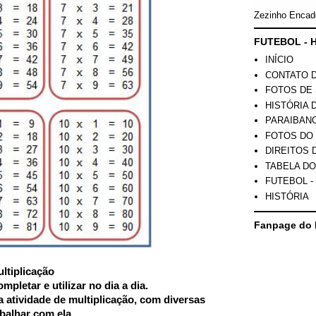
Zezinho Encad
FUTEBOL - H
INÍCIO
CONTATO 
FOTOS DE 
HISTÓRIA 
PARAIBAN
FOTOS DO
DIREITOS 
TABELA DO
FUTEBOL -
HISTÓRIA
Fanpage do 
ltiplicação
pletar e utilizar no dia a dia.
 atividade de multiplicação, com diversas
balhar com ela.