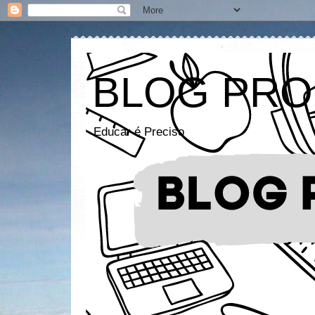
BLOG PRO
Educar é Preciso