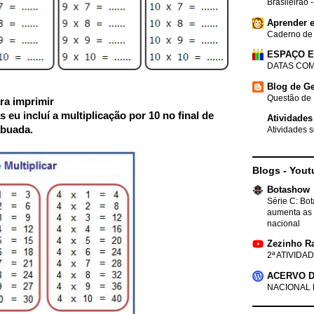
Brasileirão 
Aprender e
Caderno de
ESPAÇO 
DATAS COM
Blog de Ge
Questão de 
ra imprimir
eu incluí a multiplicação por 10 no final de
Atividades
abuada.
Atividades s
Blogs - Yout
Botashow
Série C: Bo
aumenta as 
nacional
Zezinho R
2ª ATIVIDAD
ACERVO D
NACIONAL 