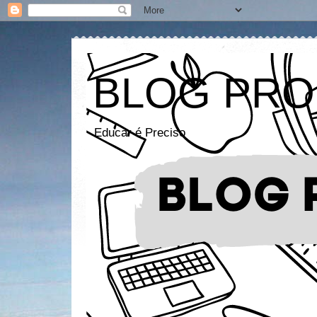
BLOG PRO
Educar é Preciso