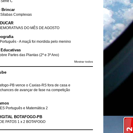
- Série C
 Brincar
 Sílabas Complexas
EDUCAR
EMORATIVAS DO MÊS DE AGOSTO
ografia
Português - A maçã foi mordida pelo menino
 Educativas
obre Partes das Plantas (2º e 3º Ano)
Mostrar todos
ube
tafogo-PB vence o Caxias-RS fora de casa e
chances de avançar de fase na competição
amos
ES Português e Matemática 2
IGITAL BOTAFOGO-PB
DE PATOS 1 x 2 BOTAFOGO