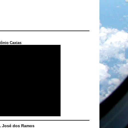
tônio Caxias
S. José dos Ramos