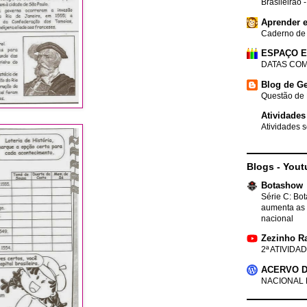
Brasileirão 
Aprender e
Caderno de
ESPAÇO 
DATAS COM
Blog de Ge
Questão de 
Atividades
Atividades s
Blogs - Yout
Botashow
Série C: Bo
aumenta as 
nacional
Zezinho R
2ª ATIVIDAD
ACERVO D
NACIONAL 