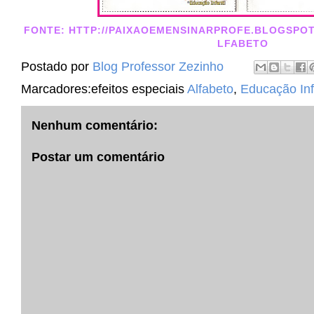
FONTE: HTTP://PAIXAOEMENSINARPROFE.BLOGSPOT
LFABET
O
Postado por
Blog Professor Zezinho
Marcadores:efeitos especiais
Alfabeto
,
Educação Inf
Nenhum comentário:
Postar um comentário