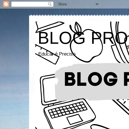
BLOG PRO
Educar é Preciso