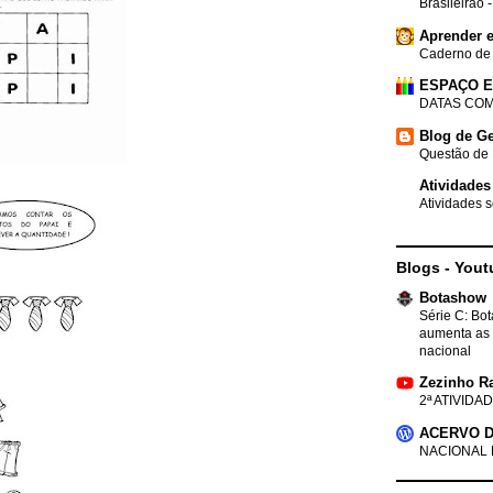
Brasileirão 
Aprender e
Caderno de
ESPAÇO 
DATAS COM
Blog de Ge
Questão de 
Atividades
Atividades s
Blogs - Yout
Botashow
Série C: Bo
aumenta as 
nacional
Zezinho R
2ª ATIVIDAD
ACERVO D
NACIONAL 