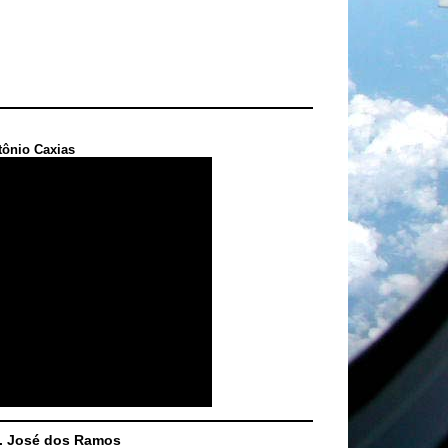
tônio Caxias
S. José dos Ramos