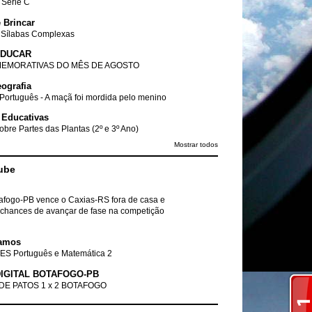
- Série C
 Brincar
 Sílabas Complexas
EDUCAR
EMORATIVAS DO MÊS DE AGOSTO
ografia
Português - A maçã foi mordida pelo menino
 Educativas
obre Partes das Plantas (2º e 3º Ano)
Mostrar todos
ube
tafogo-PB vence o Caxias-RS fora de casa e
chances de avançar de fase na competição
amos
ES Português e Matemática 2
IGITAL BOTAFOGO-PB
DE PATOS 1 x 2 BOTAFOGO