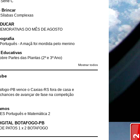
- Série C
 Brincar
 Sílabas Complexas
EDUCAR
EMORATIVAS DO MÊS DE AGOSTO
ografia
Português - A maçã foi mordida pelo menino
 Educativas
obre Partes das Plantas (2º e 3º Ano)
Mostrar todos
ube
tafogo-PB vence o Caxias-RS fora de casa e
chances de avançar de fase na competição
amos
ES Português e Matemática 2
IGITAL BOTAFOGO-PB
DE PATOS 1 x 2 BOTAFOGO