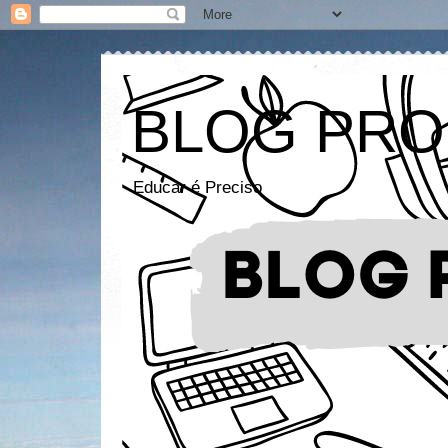
BLOG PRO
Educar é Preciso