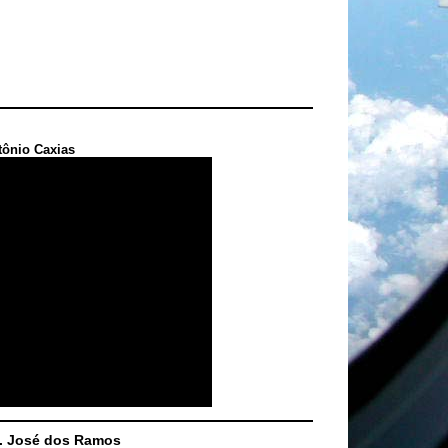
tônio Caxias
S. José dos Ramos