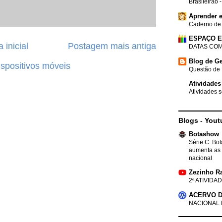
Brasileirão 
Aprender e
Caderno de
ESPAÇO 
 inicial
Postagem mais antiga
DATAS COM
Blog de Ge
ispositivos móveis
Questão de 
Atividades
Atividades s
Blogs - Yout
Botashow
Série C: Bo
aumenta as 
nacional
Zezinho R
2ª ATIVIDAD
ACERVO D
NACIONAL 