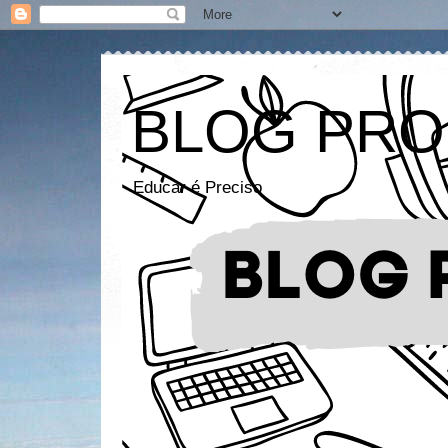
BLOG PRO
Educar é Preciso