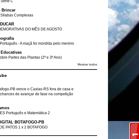
- Série C
 Brincar
 Sílabas Complexas
EDUCAR
EMORATIVAS DO MÊS DE AGOSTO
ografia
Português - A maçã foi mordida pelo menino
 Educativas
obre Partes das Plantas (2º e 3º Ano)
Mostrar todos
ube
tafogo-PB vence o Caxias-RS fora de casa e
chances de avançar de fase na competição
amos
ES Português e Matemática 2
IGITAL BOTAFOGO-PB
DE PATOS 1 x 2 BOTAFOGO