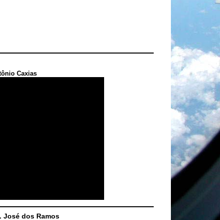
tônio Caxias
S. José dos Ramos