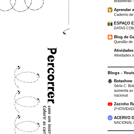
Brasileirão 
Aprender e
Caderno de
ESPAÇO 
DATAS COM
Blog de Ge
Questão de 
Atividades
Atividades s
Blogs - Yout
Botashow
Série C: Bo
aumenta as 
nacional
Zezinho R
2ª ATIVIDAD
ACERVO D
NACIONAL 