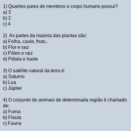
1) Quantos pares de membros o corpo humano possui?
a) 3
b) 2
c) 4
2) As partes da maioria das plantas são:
a) Folha, caule, fruto..
b) Flor e raiz
c) Pólen e raiz
d) Pétala e haste
3) O satélite natural da terra é:
a) Saturno
b) Lua
c) Júpiter
4) O conjunto de animais de determinada região é chamado
de:
a) Furna
b) Flauta
c) Fauna