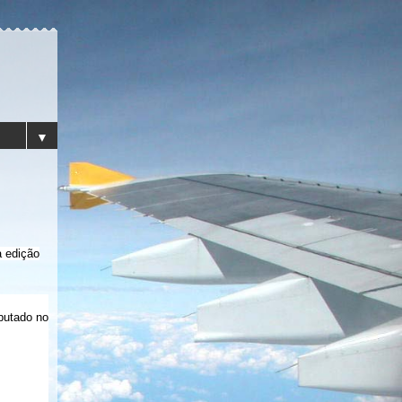
▼
a edição
putado no