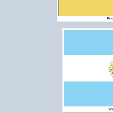
Band
Band