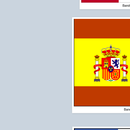
Band
Band