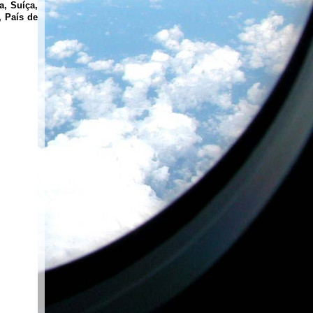
a, Suíça,
a,
País de