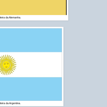
eira da Alemanha.
eira da Argentina.