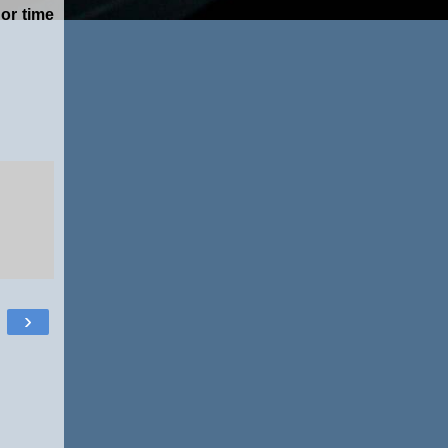
or time
›