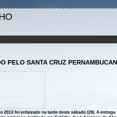
NHO
DO PELO SANTA CRUZ PERNAMBUCA
2013 foi enfaixado na tarde deste sábado (29). A entrega f