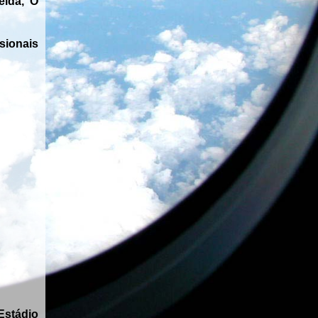
eida, O
sionais
Estádio