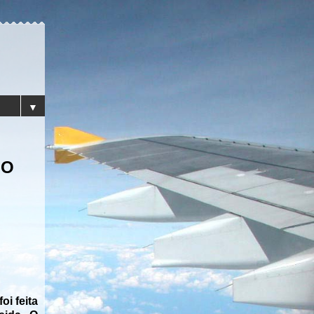
▼
NO
oi feita