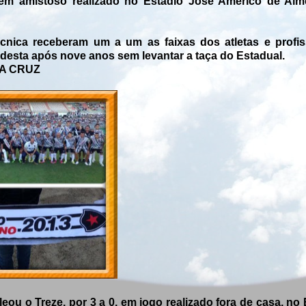
m amistoso realizado no Estádio José Américo de Alm
écnica receberam um a um as faixas dos atletas e profis
 desta após nove anos sem levantar a taça do Estadual.
NTA CRUZ
ou o Treze, por 3 a 0, em jogo realizado fora de casa, no 